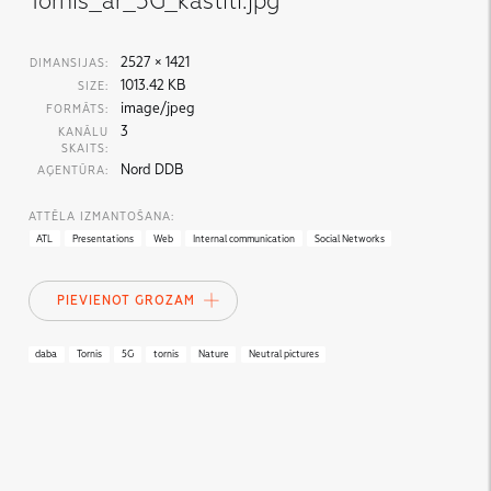
Tornis_ar_5G_kastiti.jpg
2527 × 1421
DIMANSIJAS:
1013.42 KB
SIZE:
image/jpeg
FORMĀTS:
3
KANĀLU
SKAITS:
Nord DDB
AĢENTŪRA:
ATTĒLA IZMANTOŠANA:
ATL
Presentations
Web
Internal communication
Social Networks
PIEVIENOT GROZAM
daba
Tornis
5G
tornis
Nature
Neutral pictures