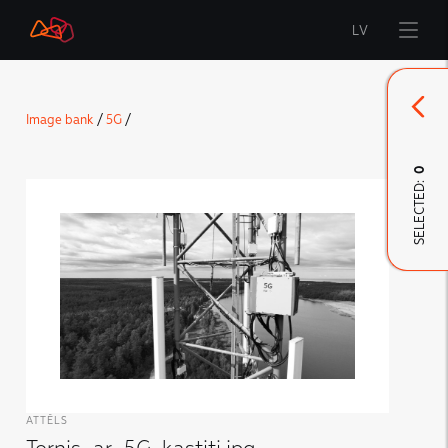
LV
Start
Image bank
/
5G
/
Brand
0
SELECTED:
LMT Innovations
LMT Defence
Downloads and news
Developed materials
ATTĒLS