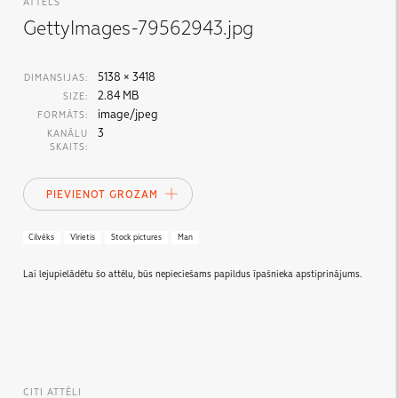
ATTĒLS
GettyImages-79562943.jpg
5138 × 3418
DIMANSIJAS:
2.84 MB
SIZE:
image/jpeg
FORMĀTS:
3
KANĀLU
SKAITS:
PIEVIENOT GROZAM
Cilvēks
Vīrietis
Stock pictures
Man
Lai lejupielādētu šo attēlu, būs nepieciešams papildus īpašnieka apstiprinājums.
CITI ATTĒLI