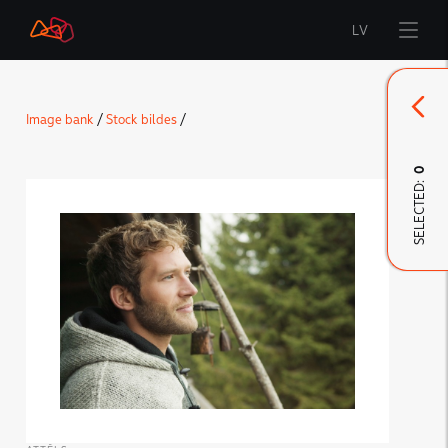
LV
Start
Image bank
/
Stock bildes
/
Brand
0
SELECTED:
LMT Innovations
LMT Defence
Downloads and news
Developed materials