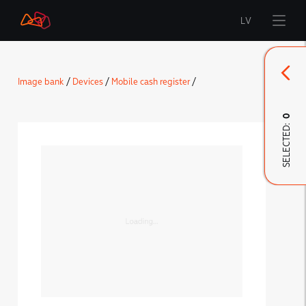
LV
Start
Image bank
/
Devices
/
Mobile cash register
/
Brand
0
SELECTED:
LMT Innovations
LMT Defence
Downloads and news
Developed materials