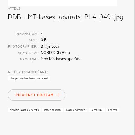
ATTĒLS
DDB-LMT-kases_aparats_BL4_9491.jpg
×
DIMANSIJAS:
0 B
SIZE:
Billijs Ločs
PHOTOGRAPHER:
NORD DDB Riga
AĢENTŪRA:
Mobilais kases aparāts
KAMPAŅA:
ATTĒLA IZMANTOŠANA:
The picture has been purchased
PIEVIENOT GROZAM
Mobilais_kases_aparats
Photo session
Black and white
Large size
For free