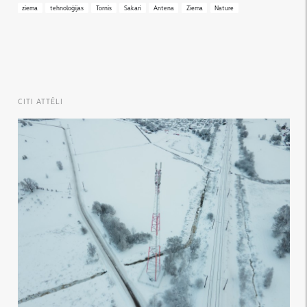
ziema
tehnoloģijas
Tornis
Sakari
Antena
Ziema
Nature
CITI ATTĒLI