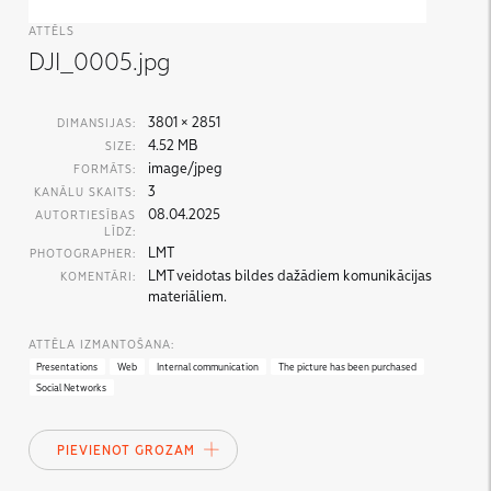
ATTĒLS
DJI_0005.jpg
3801 × 2851
DIMANSIJAS:
4.52 MB
SIZE:
image/jpeg
FORMĀTS:
3
KANĀLU SKAITS:
08.04.2025
AUTORTIESĪBAS
LĪDZ:
LMT
PHOTOGRAPHER:
LMT veidotas bildes dažādiem komunikācijas
KOMENTĀRI:
materiāliem.
ATTĒLA IZMANTOŠANA:
Presentations
Web
Internal communication
The picture has been purchased
Social Networks
PIEVIENOT GROZAM