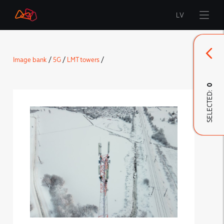
LV
Start
Image bank
/
5G
/
LMT towers
/
Brand
0
SELECTED:
LMT Innovations
LMT Defence
Downloads and news
Developed materials