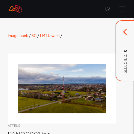
LV
Start
Image bank
/
5G
/
LMT towers
/
Brand
0
SELECTED:
LMT Innovations
LMT Defence
Downloads and news
Developed materials
ATTĒLS