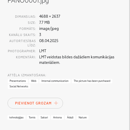
PANO0001.jpg
4688 × 2637
DIMANSIJAS:
7.7 MB
SIZE:
image/jpeg
FORMĀTS:
3
KANĀLU SKAITS:
08.04.2025
AUTORTIESĪBAS
LĪDZ:
LMT
PHOTOGRAPHER:
LMT veidotas bildes dažādiem komunikācijas
KOMENTĀRI:
materiāliem.
ATTĒLA IZMANTOŠANA:
Presentations
Web
Internal communication
The picture has been purchased
Social Networks
PIEVIENOT GROZAM
tehnoloģijas
Tornis
Sakari
Antena
Ādaži
Nature