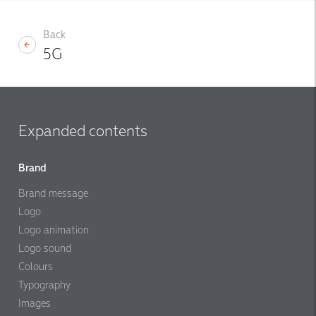
Back
5G
Expanded contents
Brand
Brand message
Logo
Logo animation
Logo sound
Colours
Typography
Images