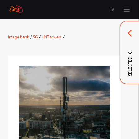
LV
Start
Image bank
/
5G
/
LMT towers
/
Brand
0
SELECTED:
LMT Innovations
LMT Defence
Downloads and news
Developed materials