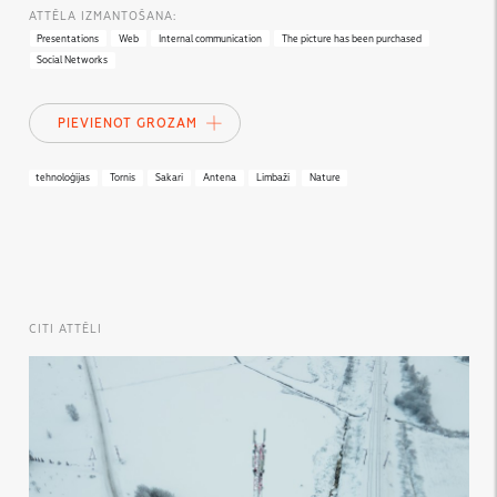
ATTĒLA IZMANTOŠANA:
Presentations
Web
Internal communication
The picture has been purchased
Social Networks
PIEVIENOT GROZAM
tehnoloģijas
Tornis
Sakari
Antena
Limbaži
Nature
CITI ATTĒLI