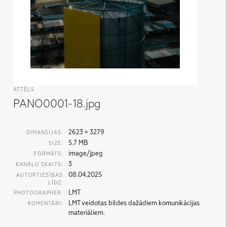
ATTĒLS
PANO0001-18.jpg
2623 × 3279
DIMANSIJAS:
5.7 MB
SIZE:
image/jpeg
FORMĀTS:
3
KANĀLU SKAITS:
08.04.2025
AUTORTIESĪBAS
LĪDZ:
LMT
PHOTOGRAPHER:
LMT veidotas bildes dažādiem komunikācijas
KOMENTĀRI:
materiāliem.