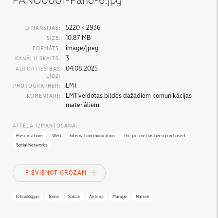
PANO0001-Pano-6.jpg
5220 × 2936
DIMANSIJAS:
10.87 MB
SIZE:
image/jpeg
FORMĀTS:
3
KANĀLU SKAITS:
04.08.2025
AUTORTIESĪBAS
LĪDZ:
LMT
PHOTOGRAPHER:
LMT veidotas bildes dažādiem komunikācijas
KOMENTĀRI:
materiāliem.
ATTĒLA IZMANTOŠANA:
Presentations
Web
Internal communication
The picture has been purchased
Social Networks
PIEVIENOT GROZAM
tehnoloģijas
Tornis
Sakari
Antena
Mārupe
Nature