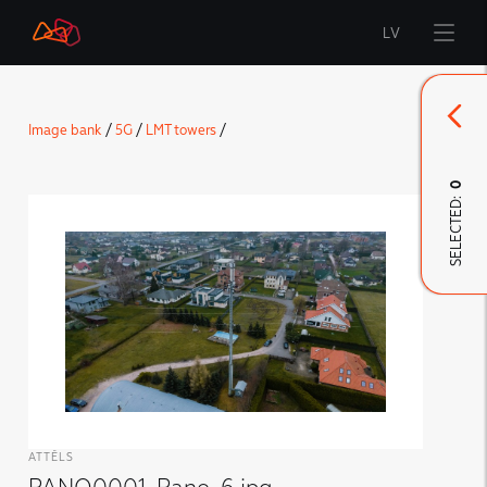
LV
Start
Image bank
/
5G
/
LMT towers
/
Brand
0
SELECTED:
LMT Innovations
LMT Defence
Downloads and news
Developed materials
ATTĒLS