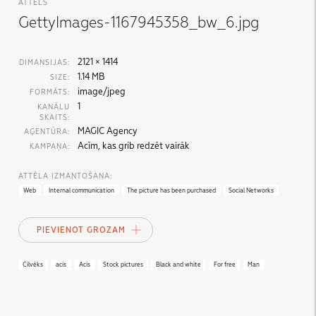
ATTĒLS
GettyImages-1167945358_bw_6.jpg
2121 × 1414
DIMANSIJAS:
1.14 MB
SIZE:
image/jpeg
FORMĀTS:
1
KANĀLU
SKAITS:
MAGIC Agency
AĢENTŪRA:
Acīm, kas grib redzēt vairāk
KAMPAŅA:
ATTĒLA IZMANTOŠANA:
Web
Internal communication
The picture has been purchased
Social Networks
PIEVIENOT GROZAM
Cilvēks
acis
Acis
Stock pictures
Black and white
For free
Man