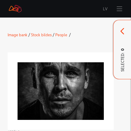
LV
Start
Image bank
/
Stock bildes
/
People
/
Brand
0
SELECTED:
LMT Innovations
LMT Defence
Downloads and news
Developed materials