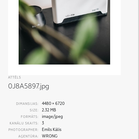
ATTĒLS
0J8A5897.jpg
4480 × 6720
DIMANSIJAS:
2.32 MB
SIZE:
image/jpeg
FORMĀTS:
3
KANĀLU SKAITS:
Emīls Kālis
PHOTOGRAPHER:
WRONG
AĢENTŪRA: