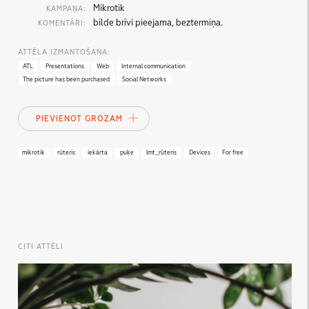
Mikrotik
KAMPAŅA:
bilde brīvi pieejama, beztermiņa.
KOMENTĀRI:
ATTĒLA IZMANTOŠANA:
ATL
Presentations
Web
Internal communication
The picture has been purchased
Social Networks
PIEVIENOT GROZAM
mikrotik
rūteris
iekārta
puķe
lmt_rūteris
Devices
For free
CITI ATTĒLI