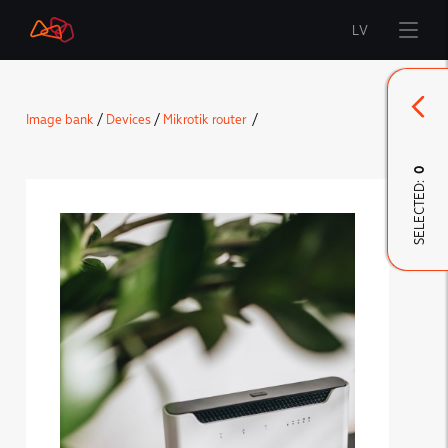
LV
Start
Image bank
/
Devices
/
Mikrotik router
/
Brand
0
SELECTED:
LMT Innovations
LMT Defence
Downloads and news
Developed materials