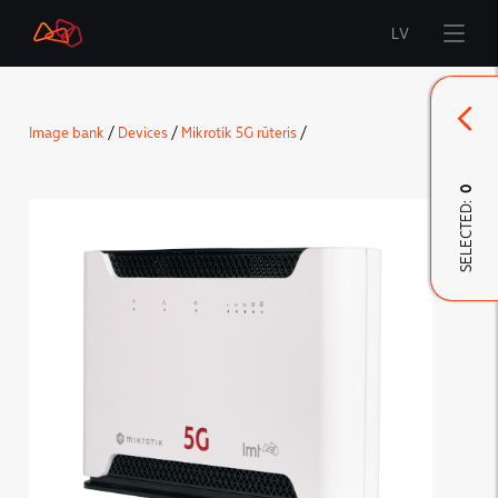
LV
Start
Image bank
/
Devices
/
Mikrotik 5G rūteris
/
Brand
0
SELECTED:
LMT Innovations
LMT Defence
Downloads and news
Developed materials