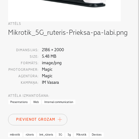
ATTĒLS
Mikrotik_5G_ruteris-Prieksa-pa-labi.png
2186 × 2000
DIMANSIJAS:
5.48 MB
SIZE:
image/png
FORMĀTS:
Magic
PHOTOGRAPHER:
Magic
AĢENTŪRA:
IM Vasara
KAMPAŅA:
ATTĒLA IZMANTOŠANA:
Presentations
Web
Internal communication
PIEVIENOT GROZAM
mikrotik
rūteris
lmt_rūteris
5G
5g
Mikrotik
Devices