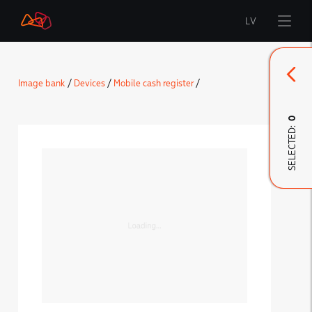
LV
Start
Image bank
/
Devices
/
Mobile cash register
/
Brand
0
SELECTED:
LMT Innovations
LMT Defence
Downloads and news
Developed materials