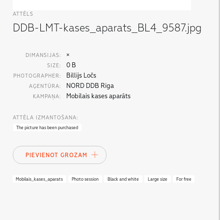
ATTĒLS
DDB-LMT-kases_aparats_BL4_9587.jpg
×
DIMANSIJAS:
0 B
SIZE:
Billijs Ločs
PHOTOGRAPHER:
NORD DDB Riga
AĢENTŪRA:
Mobilais kases aparāts
KAMPAŅA:
ATTĒLA IZMANTOŠANA:
The picture has been purchased
PIEVIENOT GROZAM
Mobilais_kases_aparats
Photo session
Black and white
Large size
For free