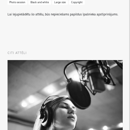
Photo session
Black and white
Large size
Copyright
Lai lejupielādētu šo attēlu, būs nepieciešams papildus īpašnieka apstiprinājums.
CITI ATTĒLI