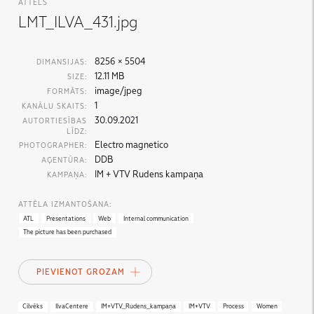
ATTĒLS
LMT_ILVA_431.jpg
8256 × 5504
DIMANSIJAS:
12.11 MB
SIZE:
image/jpeg
FORMĀTS:
1
KANĀLU SKAITS:
30.09.2021
AUTORTIESĪBAS
LĪDZ:
Electro magnetico
PHOTOGRAPHER:
DDB
AĢENTŪRA:
IM + VTV Rudens kampaņa
KAMPAŅA:
ATTĒLA IZMANTOŠANA:
ATL
Presentations
Web
Internal communication
The picture has been purchased
PIEVIENOT GROZAM
Cilvēks
IlvaCentere
IM+VTV_Rudens_kampaņa
IM+VTV
Process
Women