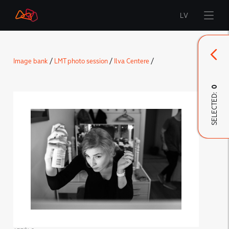
LV
Start
Image bank
/
LMT photo session
/
Ilva Centere
/
Brand
0
SELECTED:
LMT Innovations
LMT Defence
Downloads and news
Developed materials