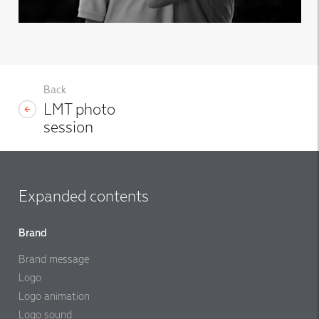
Back
LMT photo
session
Expanded contents
Brand
Brand message
Logo
Logo animation
Logo sound