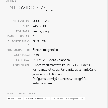
ATTĒLS
LMT_GVIDO_077.jpg
2000 × 1333
DIMANSIJAS:
246.96 KB
SIZE:
image/jpeg
FORMĀTS:
3
KANĀLU SKAITS:
30.09.2021
AUTORTIESĪBAS
LĪDZ:
Electro magnetico
PHOTOGRAPHER:
DDB
AĢENTŪRA:
IM + VTV Rudens kampaņa
KAMPAŅA:
Bildes var izmantot tikai IM +VTV Rudens
KOMENTĀRI:
kampaņas ietvaros. Par papildus izmantošanu
jāsazinās ar G.Krieviņu.
Derīgums termiņš attiecas uz fotogrāfa
autortiesībām.
ATTĒLA IZMANTOŠANA:
Presentations
Internal communication
The picture has been purchased