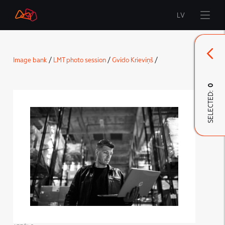
LV
Start
Image bank
/
LMT photo session
/
Gvido Krieviņš
/
Brand
0
SELECTED:
LMT Innovations
LMT Defence
Downloads and news
Developed materials