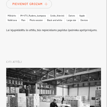
PIEVIENOT GROZAM
Militārits
IM+VTV_Rudens_kampaņa
Gvido_Krieviņš
Dators
Apple
Noliktava
Man
Photo session
Black and white
Large size
Devices
Lai lejupielādētu šo attēlu, būs nepieciešams papildus īpašnieka apstiprinājums.
CITI ATTĒLI