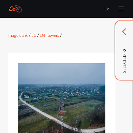
LV
Start
Image bank
/
5G
/
LMT towers
/
Brand
0
SELECTED:
LMT Innovations
LMT Defence
Downloads and news
Developed materials