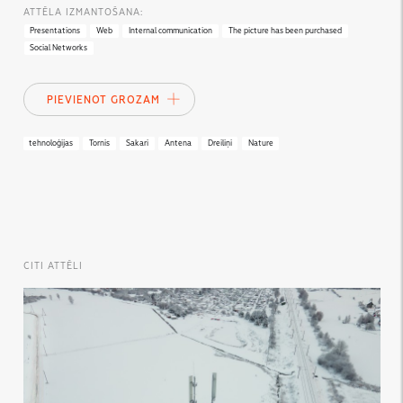
ATTĒLA IZMANTOŠANA:
Presentations
Web
Internal communication
The picture has been purchased
Social Networks
PIEVIENOT GROZAM
tehnoloģijas
Tornis
Sakari
Antena
Dreiliņi
Nature
CITI ATTĒLI