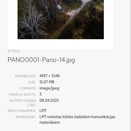
ATTĒLS
PANO0001-Pano-14.jpg
4437 × 5546
DIMANSIJAS:
15.07 MB
SIZE:
image/jpeg
FORMĀTS:
3
KANĀLU SKAITS:
08.04.2025
AUTORTIESĪBAS
LĪDZ:
LMT
PHOTOGRAPHER:
LMT veidotas bildes dažādiem komunikācijas
KOMENTĀRI:
materiāliem.