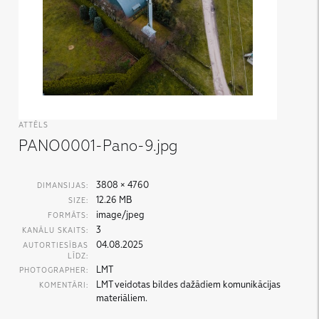
ATTĒLS
PANO0001-Pano-9.jpg
3808 × 4760
DIMANSIJAS:
12.26 MB
SIZE:
image/jpeg
FORMĀTS:
3
KANĀLU SKAITS:
04.08.2025
AUTORTIESĪBAS
LĪDZ:
LMT
PHOTOGRAPHER:
LMT veidotas bildes dažādiem komunikācijas
KOMENTĀRI:
materiāliem.