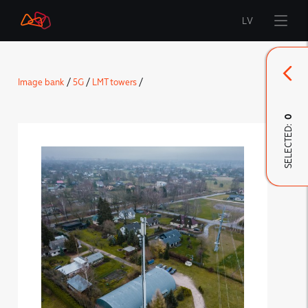
LV
Start
Image bank
/
5G
/
LMT towers
/
Brand
0
SELECTED:
LMT Innovations
LMT Defence
Downloads and news
Developed materials