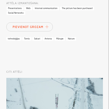
ATTĒLA IZMANTOŠANA:
Presentations
Web
Internal communication
The picture has been purchased
Social Networks
PIEVIENOT GROZAM
tehnoloģijas
Tornis
Sakari
Antena
Mārupe
Nature
CITI ATTĒLI