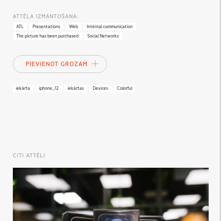
ATTĒLA IZMANTOŠANA:
ATL
Presentations
Web
Internal communication
The picture has been purchased
Social Networks
PIEVIENOT GROZAM
iekārta
iphone_12
iekārtas
Devices
Colorful
CITI ATTĒLI