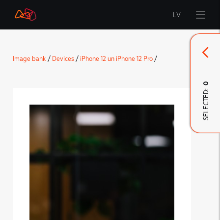
LV
Start
Image bank
/
Devices
/
iPhone 12 un iPhone 12 Pro
/
Brand
0
SELECTED:
LMT Innovations
LMT Defence
Downloads and news
Developed materials