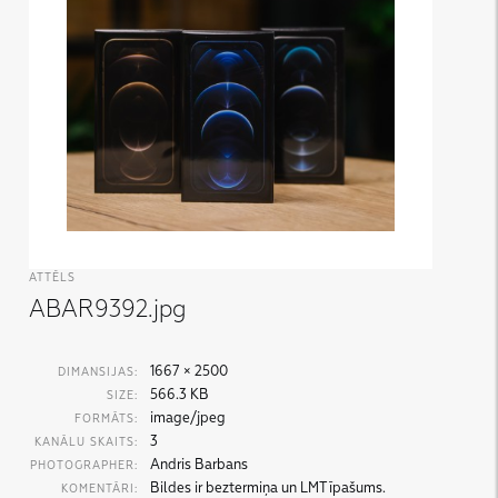
ATTĒLS
ABAR9392.jpg
1667 × 2500
DIMANSIJAS:
566.3 KB
SIZE:
image/jpeg
FORMĀTS:
3
KANĀLU SKAITS:
Andris Barbans
PHOTOGRAPHER:
Bildes ir beztermiņa un LMT īpašums.
KOMENTĀRI: