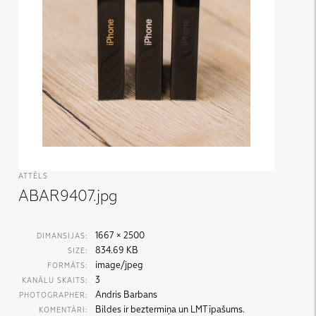
ATTĒLS
ABAR9407.jpg
1667 × 2500
DIMANSIJAS:
834.69 KB
SIZE:
image/jpeg
FORMĀTS:
3
KANĀLU SKAITS:
Andris Barbans
PHOTOGRAPHER:
Bildes ir beztermiņa un LMT īpašums.
KOMENTĀRI: