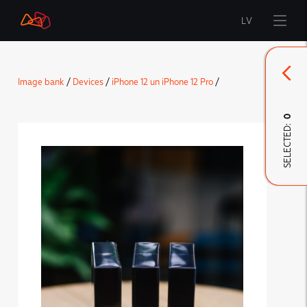
LV
Start
Image bank
/
Devices
/
iPhone 12 un iPhone 12 Pro
/
Brand
0
SELECTED:
LMT Innovations
LMT Defence
Downloads and news
Developed materials