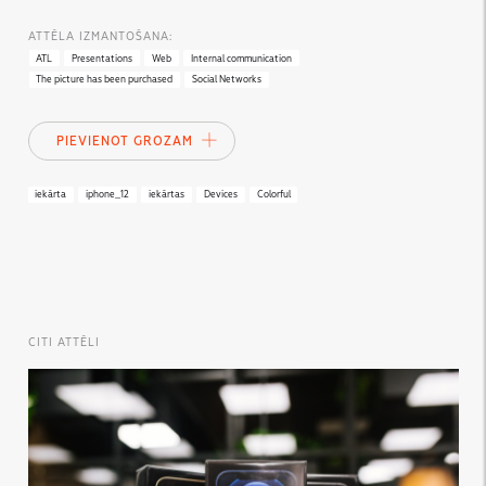
ATTĒLA IZMANTOŠANA:
ATL
Presentations
Web
Internal communication
The picture has been purchased
Social Networks
PIEVIENOT GROZAM
iekārta
iphone_12
iekārtas
Devices
Colorful
CITI ATTĒLI