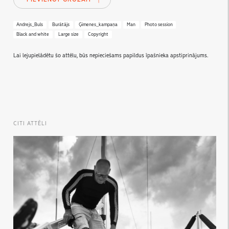
Andrejs_Buls
Burātājs
Ģimenes_kampaņa
Man
Photo session
Black and white
Large size
Copyright
Lai lejupielādētu šo attēlu, būs nepieciešams papildus īpašnieka apstiprinājums.
CITI ATTĒLI