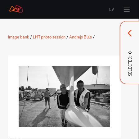
LV
Start
Image bank
/
LMT photo session
/
Andrejs Buls
/
Brand
0
SELECTED:
LMT Innovations
LMT Defence
Downloads and news
Developed materials