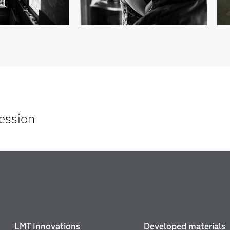
ession
LMT Innovations
Developed materials