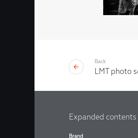
Back
LMT photo s
Expanded contents
Brand