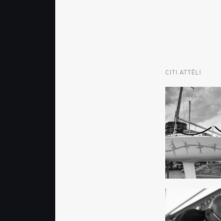
CITI ATTĒLI