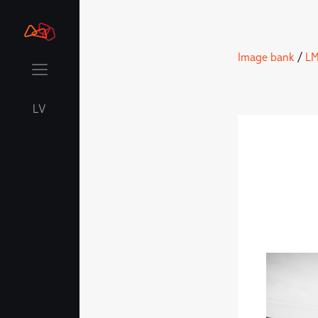
Image bank
/
LM
LV