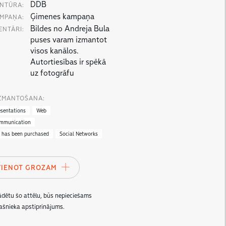
DDB
NTŪRA:
Ģimenes kampaņa
MPAŅA:
Bildes no Andreja Bula
ENTĀRI:
puses varam izmantot
visos kanālos.
Autortiesības ir spēkā
uz fotogrāfu
IZMANTOŠANA:
esentations
Web
ommunication
e has been purchased
Social Networks
VIENOT GROZAM
lādētu šo attēlu, būs nepieciešams
ašnieka apstiprinājums.