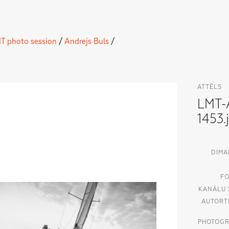
T photo session
/
Andrejs Buls
/
ATTĒLS
LMT-
1453.
DIMA
FO
KANĀLU 
AUTORT
PHOTOGR