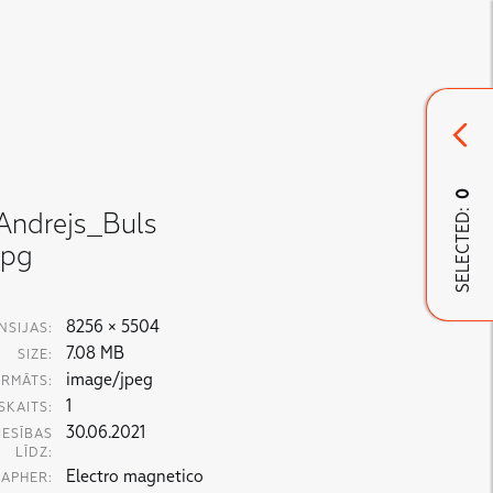
0
SELECTED:
Andrejs_Buls
jpg
8256 × 5504
NSIJAS:
7.08 MB
SIZE:
image/jpeg
RMĀTS:
1
SKAITS:
30.06.2021
IESĪBAS
LĪDZ:
Electro magnetico
APHER: