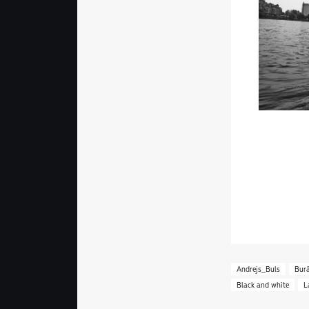
Andrejs_Buls
Burā
Black and white
L