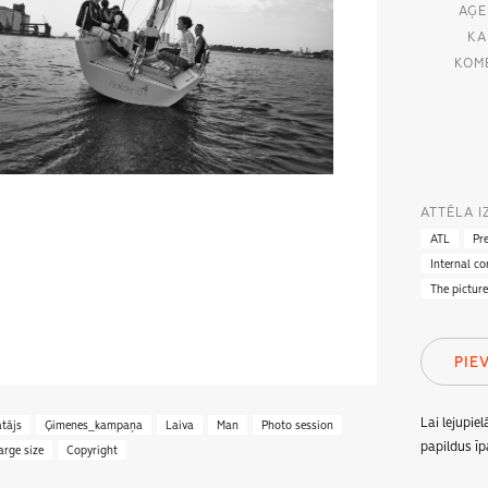
AĢE
KA
KOM
ATTĒLA 
ATL
Pr
Internal c
The pictur
PIE
Lai lejupie
tājs
Ģimenes_kampaņa
Laiva
Man
Photo session
papildus īp
arge size
Copyright