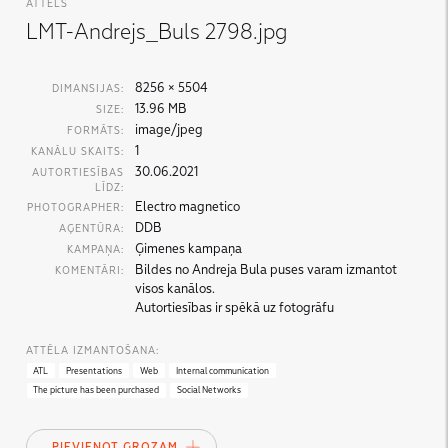
ATTĒLS
LMT-Andrejs_Buls 2798.jpg
8256 × 5504
DIMANSIJAS:
13.96 MB
SIZE:
image/jpeg
FORMĀTS:
1
KANĀLU SKAITS:
30.06.2021
AUTORTIESĪBAS
LĪDZ:
Electro magnetico
PHOTOGRAPHER:
DDB
AĢENTŪRA:
Ģimenes kampaņa
KAMPAŅA:
Bildes no Andreja Bula puses varam izmantot
KOMENTĀRI:
visos kanālos.
Autortiesības ir spēkā uz fotogrāfu
ATTĒLA IZMANTOŠANA:
ATL
Presentations
Web
Internal communication
The picture has been purchased
Social Networks
PIEVIENOT GROZAM