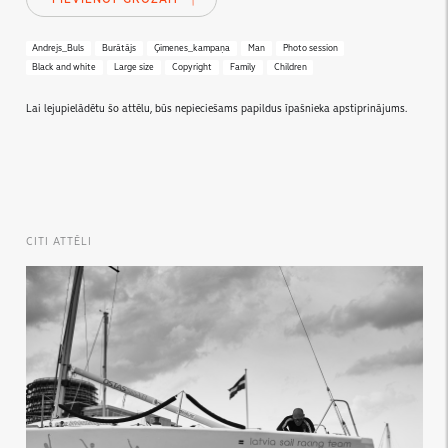
Andrejs_Buls
Burātājs
Ģimenes_kampaņa
Man
Photo session
Black and white
Large size
Copyright
Family
Children
Lai lejupielādētu šo attēlu, būs nepieciešams papildus īpašnieka apstiprinājums.
CITI ATTĒLI