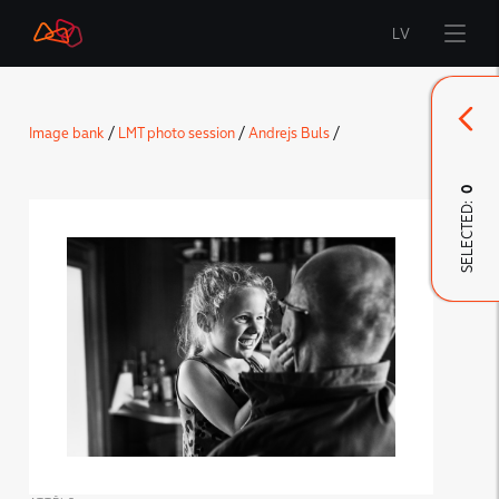
LV
Start
Image bank
/
LMT photo session
/
Andrejs Buls
/
Brand
0
SELECTED:
LMT Innovations
LMT Defence
Downloads and news
Developed materials