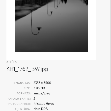
ATTĒLS
KH1_1762_BW.jpg
2333 × 3500
DIMANSIJAS:
3.05 MB
SIZE:
image/jpeg
FORMĀTS:
3
KANĀLU SKAITS:
Kristaps Hercs
PHOTOGRAPHER:
Nord DDB
AĢENTŪRA: