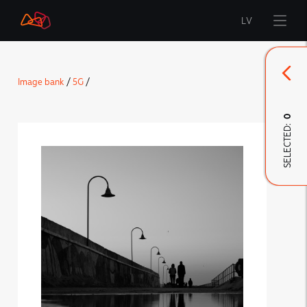
LV
Start
Image bank
/
5G
/
Brand
0
SELECTED:
LMT Innovations
LMT Defence
Downloads and news
Developed materials