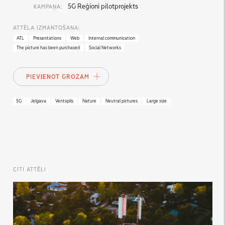
5G Reģioni pilotprojekts
KAMPAŅA:
ATTĒLA IZMANTOŠANA:
ATL
Presentations
Web
Internal communication
The picture has been purchased
Social Networks
PIEVIENOT GROZAM
5G
Jelgava
Ventspils
Nature
Neutral pictures
Large size
CITI ATTĒLI