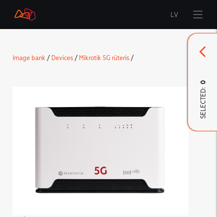
LV
Start
Image bank
/
Devices
/
Mikrotik 5G rūteris
/
Brand
0
SELECTED:
LMT Innovations
LMT Defence
Downloads and news
Developed materials