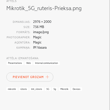
ATTĒLS
Mikrotik_5G_ruteris-Prieksa.png
2976 × 2000
DIMANSIJAS:
7.56 MB
SIZE:
image/png
FORMĀTS:
Magic
PHOTOGRAPHER:
Magic
AĢENTŪRA:
IM Vasara
KAMPAŅA:
ATTĒLA IZMANTOŠANA:
Presentations
Web
Internal communication
PIEVIENOT GROZAM
mikrotik
rūteris
lmt_rūteris
5G
5g
Mikrotik
Devices