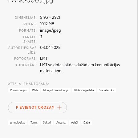
PANO0003.jpg
5193 × 2921
DIMENSIJAS:
10.12 MB
IZMĒRS:
image/jpeg
FORMĀTS:
3
KANĀLU
SKAITS:
08.04.2025
AUTORTIESĪBAS
LĪDZ:
LMT
FOTOGRĀFS:
LMT veidotas bildes dažādiem komunikācijas
KOMENTĀRI:
materiāliem.
ATTĒLA IZMANTOŠANA:
Prezentācijas
Web
Iekšējā komunikācija
Bilde ir iegādāta
Sociālie tīkli
PIEVIENOT GROZAM
tehnoloģijas
Tornis
Sakari
Antena
Ādaži
Daba