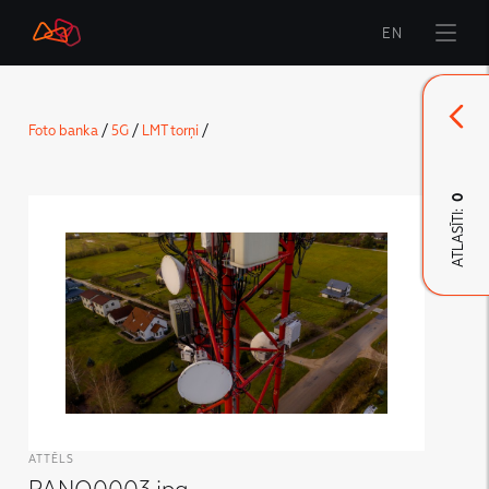
EN
Sākums
Foto banka
/
5G
/
LMT torņi
/
Zīmols
Komunikācija
0
ATLASĪTI:
LMT Karte
LMT Innovations
LMT Defence
Lejupielāde un jaunumi
Izstrādātie materiāli
ATTĒLS