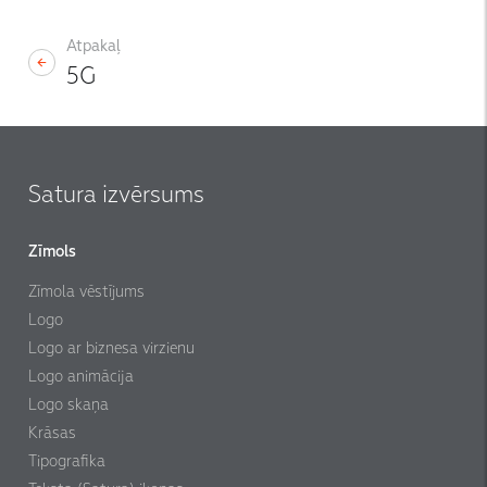
Atpakaļ
5G
Satura izvērsums
Zīmols
Zīmola vēstījums
Logo
Logo ar biznesa virzienu
Logo animācija
Logo skaņa
Krāsas
Tipografika