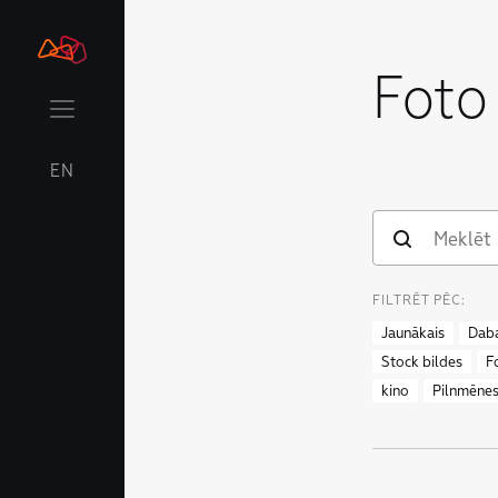
Foto
EN
FILTRĒT PĒC:
Jaunākais
Dab
Stock bildes
F
kino
Pilnmēne