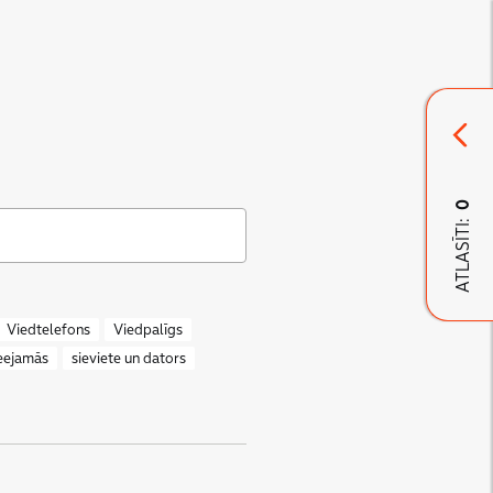
0
ATLASĪTI:
Viedtelefons
Viedpalīgs
ieejamās
sieviete un dators