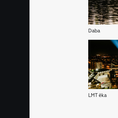
Daba
LMT ēka