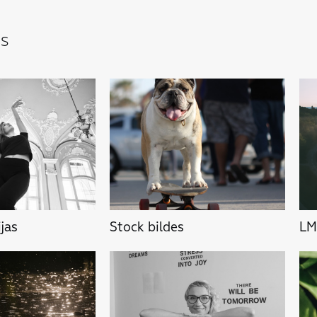
as
jas
Stock bildes
LM