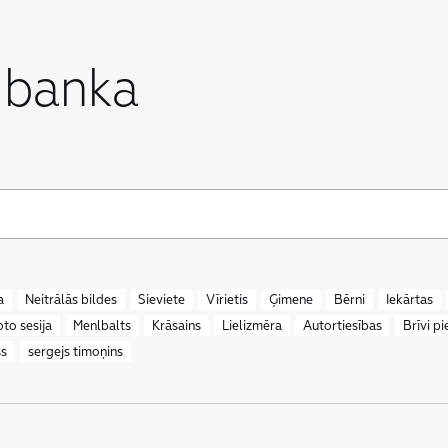
 banka
a
Neitrālās bildes
Sieviete
Vīrietis
Ģimene
Bērni
Iekārtas
oto sesija
Menlbalts
Krāsains
Lielizmēra
Autortiesības
Brīvi p
ss
sergejs timoņins