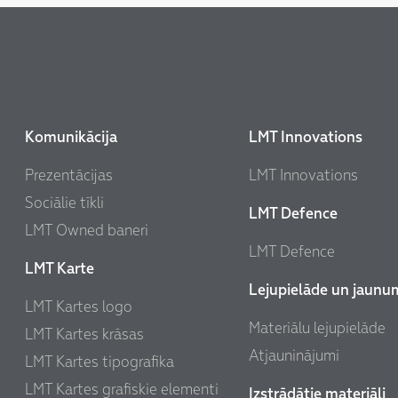
Komunikācija
LMT Innovations
Prezentācijas
LMT Innovations
Sociālie tīkli
LMT Defence
LMT Owned baneri
LMT Defence
LMT Karte
Lejupielāde un jaunu
LMT Kartes logo
Materiālu lejupielāde
LMT Kartes krāsas
Atjauninājumi
LMT Kartes tipografika
LMT Kartes grafiskie elementi
Izstrādātie materiāli