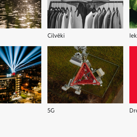
Cilvēki
Ie
5G
Dr