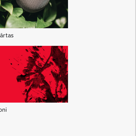
kārtas
oni