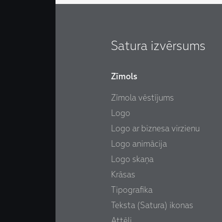
Satura izvērsums
Zīmols
Zīmola vēstījums
Logo
Logo ar biznesa virzienu
Logo animācija
Logo skaņa
Krāsas
Tipografika
Teksta (Satura) ikonas
Attēli