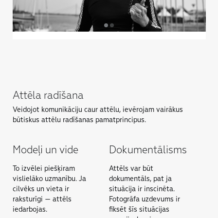
Attēla radīšana
Veidojot komunikāciju caur attēlu, ievērojam vairākus
būtiskus attēlu radīšanas pamatprincipus.
Modeļi un vide
Dokumentālisms
To izvēlei piešķiram
Attēls var būt
vislielāko uzmanību. Ja
dokumentāls, pat ja
cilvēks un vieta ir
situācija ir inscinēta.
raksturīgi — attēls
Fotogrāfa uzdevums ir
iedarbojas.
fiksēt šīs situācijas