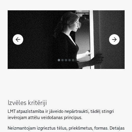
Izvēles kritēriji
LMT atpazīstamība ir jāveido nepārtraukti, tādēļ stingri
ievērojam attēlu veidošanas principus.
Neizmantojam izgrieztus tēlus, priekšmetus, formas. Detaļas