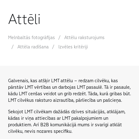
Grafiskie elementi
Valoda
Attēli
Komunikācija
LMT Karte
Melnbaltās fotogrāfijas
Attēlu raksturojums
Attēla radīšana
Izvēles kritēriji
LMT Innovations
LMT Defence
Lejupielāde un jaunumi
Galvenais, kas atšķir LMT attēlu – redzam cilvēku, kas
Izstrādātie materiāli
pārstāv LMT vērtības un darbojas LMT pasaulē. Tā ir pasaule,
kādu LMT cenšas veidot un grib redzēt. Tāda, kurā gribas būt.
LMT cilvēkus raksturo aizrautība, pārliecība un pašcieņa.
Sekojot LMT cilvēkam dažādās dzīves situācĳās, atklājam,
kādas ir viņa attiecības ar LMT pakalpojumiem un
produktiem. Arī B2B komunikācĳā mums ir svarīgi atklāt
cilvēku, nevis nozares specifiku.