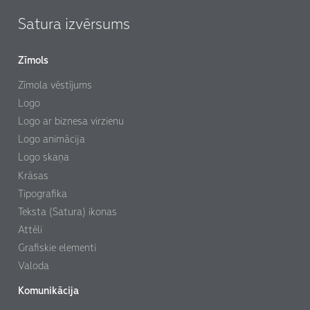
Satura izvērsums
Zīmols
Zīmola vēstījums
Logo
Logo ar biznesa virzienu
Logo animācija
Logo skaņa
Izvairāmies no pārspīlēta futūrisma.
Krāsas
Tipografika
Teksta (Satura) ikonas
Attēli
Grafiskie elementi
Valoda
Komunikācija