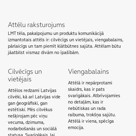
Attēlu raksturojums
LMT tēla, pakalpojumu un produktu komunikācijā
izmantotais attēls ir: cilvēcīgs un vietējais, viengabalains,
pārlaicīgs un tam piemīt klātbūtnes sajūta. Attēlam būtu
jāatbilst vismaz divām no īpašībām.
Cilvēcīgs un
Viengabalains
vietējais
Attēlā ir nepārprotami
skaidrs, kas ir pats
Attēlos redzami Latvĳas
svarīgākais. Atbrīvojamies
cilvēki, kā arī Latvijas vide
no detaļām, kas ir
gan ģeogrāfiski, gan
nebūtiskas un rada
estētiski. Mēs cilvēkus
raibuma, trokšņa sajūtu.
nešķirojam pēc viņu
Attēlā ir viena, spēcīga
vecuma, dzimuma,
emocĳa.
nodarbošanās un sociālā
statusa. Svarīgākais, lai