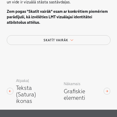
un vide ir vizuālā stāsta sastāvdaļas.
Zem pogas "Skatīt vairāk" esam ar konkrētiem piemēriem
parādījuši, kā izvēlēties LMT vizuālajai identitātei
atbilstošus attēlus.
Ēka
SKATĪT VAIRĀK
Atpakaļ
Nākamais
Teksta
Grafiskie
(Satura)
elementi
ikonas