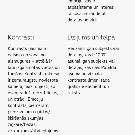
emociju, kas ir
atpazīstama un interesi
raisoša, nezaudējot
detaļas un vidi.
Kontrasti
Dziļums un telpa
Kontrasts gaismā ir
Redzams gan subjekts vai
gaisma no sāna, no
detaļas, kas ir 100%
aizmugures – attēlā ir
asumā, gan subjekts vai
labi izgaismotas vietas un
detaļas, kas nav. Papildu
tumšas. Kontrasts rakursā
asuma un vizuālā
ir zemu/augstu novietota
kontrasta līmeni rada
kamera, mazi objekti, ko
grafiskie elementi un
esam raduši redzēt lielus,
teksts.
un otrādi. Emocĳu
kontrasts, piemēram:
piedzīvojuma gaidas/
šķiršanās skumjas;
ziņkāre/bažas;
uztraukums/atvieglojums.