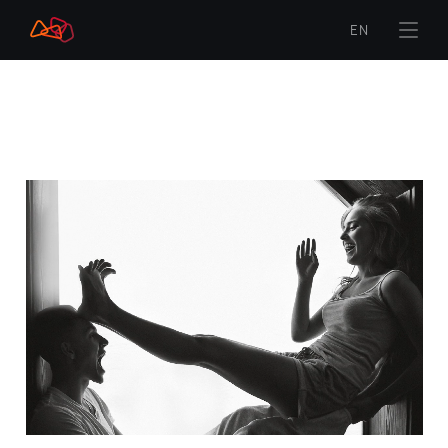
EN
Sākums
Zīmols
Zīmola vēstījums
Logo
Logo ar biznesa virzienu
Logo animācija
Logo skaņa
Krāsas
Tipografika
Teksta (Satura) ikonas
Attēli