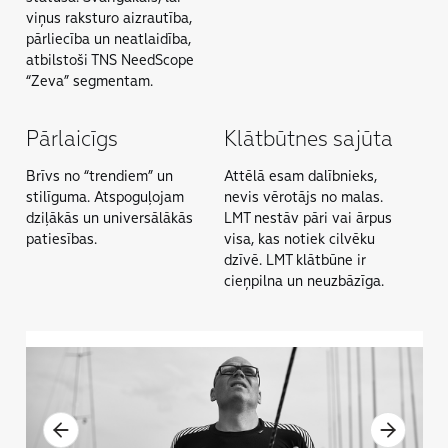
viņus raksturo aizrautība,
pārliecība un neatlaidība,
atbilstoši TNS NeedScope
“Zeva” segmentam.
Pārlaicīgs
Klātbūtnes sajūta
Brīvs no “trendiem” un
Attēlā esam dalībnieks,
stilīguma. Atspoguļojam
nevis vērotājs no malas.
dziļākās un universālākās
LMT nestāv pāri vai ārpus
patiesības.
visa, kas notiek cilvēku
dzīvē. LMT klātbūne ir
cieņpilna un neuzbāzīga.