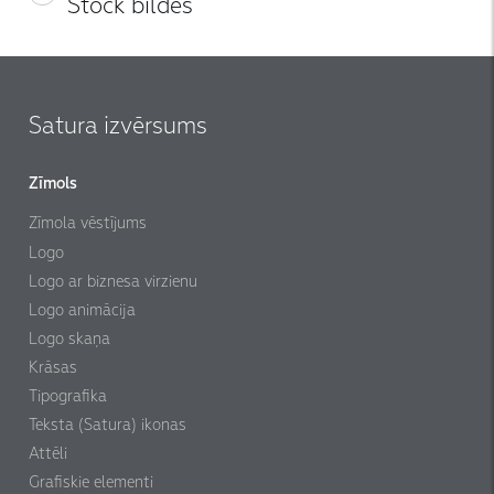
Stock bildes
Satura izvērsums
Zīmols
Zīmola vēstījums
Logo
Logo ar biznesa virzienu
Logo animācija
Logo skaņa
Krāsas
Tipografika
Teksta (Satura) ikonas
Attēli
Grafiskie elementi