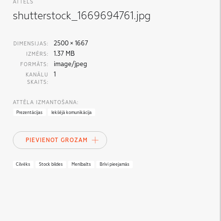
ATTĒLS
shutterstock_1669694761.jpg
2500 × 1667
DIMENSIJAS:
1.37 MB
IZMĒRS:
image/jpeg
FORMĀTS:
1
KANĀLU
SKAITS:
ATTĒLA IZMANTOŠANA:
Prezentācijas
Iekšējā komunikācija
PIEVIENOT GROZAM
Cilvēks
Stock bildes
Menlbalts
Brīvi pieejamās