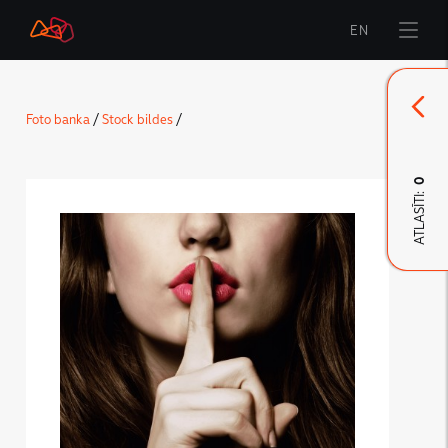
EN
Sākums
Foto banka
/
Stock bildes
/
Zīmols
Komunikācija
0
ATLASĪTI:
LMT Karte
LMT Innovations
LMT Defence
Lejupielāde un jaunumi
Izstrādātie materiāli