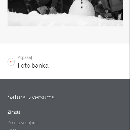
Atpakaļ
Foto banka
Satura izvērsums
Zīmols
Zīmola vēstījums