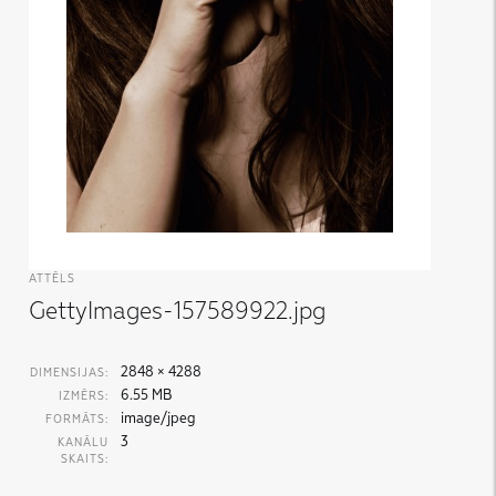
ATTĒLS
GettyImages-157589922.jpg
2848 × 4288
DIMENSIJAS:
6.55 MB
IZMĒRS:
image/jpeg
FORMĀTS:
3
KANĀLU
SKAITS: