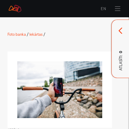
EN
Sākums
Foto banka
/
Iekārtas
/
Zīmols
Komunikācija
0
ATLASĪTI:
LMT Karte
LMT Innovations
LMT Defence
Lejupielāde un jaunumi
Izstrādātie materiāli