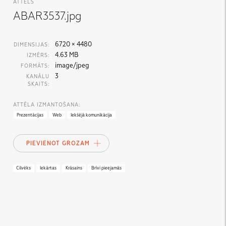
ATTĒLS
ABAR3537.jpg
6720 × 4480
DIMENSIJAS:
4.63 MB
IZMĒRS:
image/jpeg
FORMĀTS:
3
KANĀLU
SKAITS:
ATTĒLA IZMANTOŠANA:
Prezentācijas
Web
Iekšējā komunikācija
PIEVIENOT GROZAM
Cilvēks
Iekārtas
Krāsains
Brīvi pieejamās