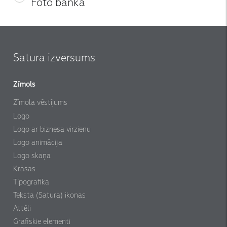
Foto banka
Satura izvērsums
Zīmols
Zīmola vēstījums
Logo
Logo ar biznesa virzienu
Logo animācija
Logo skaņa
Krāsas
Tipografika
Teksta (Satura) ikonas
Attēli
Grafiskie elementi