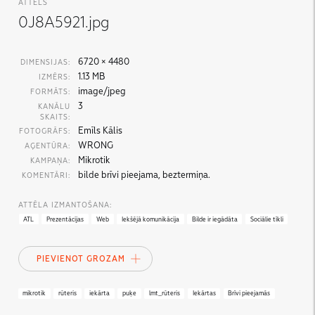
ATTĒLS
0J8A5921.jpg
6720 × 4480
DIMENSIJAS:
1.13 MB
IZMĒRS:
image/jpeg
FORMĀTS:
3
KANĀLU
SKAITS:
Emīls Kālis
FOTOGRĀFS:
WRONG
AĢENTŪRA:
Mikrotik
KAMPAŅA:
bilde brīvi pieejama, beztermiņa.
KOMENTĀRI:
ATTĒLA IZMANTOŠANA:
ATL
Prezentācijas
Web
Iekšējā komunikācija
Bilde ir iegādāta
Sociālie tīkli
PIEVIENOT GROZAM
mikrotik
rūteris
iekārta
puķe
lmt_rūteris
Iekārtas
Brīvi pieejamās