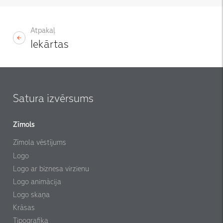
Atpakaļ
Iekārtas
Satura izvērsums
Zīmols
Zīmola vēstījums
Logo
Logo ar biznesa virzienu
Logo animācija
Logo skaņa
Krāsas
Tipografika