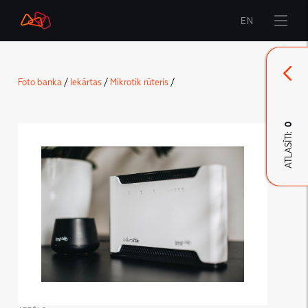
EN
Sākums
Foto banka
/
Iekārtas
/
Mikrotik rūteris
/
Zīmols
Komunikācija
0
ATLASĪTI:
LMT Karte
LMT Innovations
LMT Defence
Lejupielāde un jaunumi
Izstrādātie materiāli