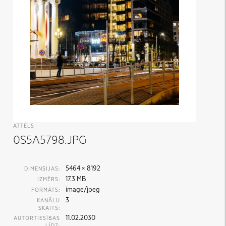
ATTĒLS
0S5A5798.JPG
5464 × 8192
DIMENSIJAS:
17.3 MB
IZMĒRS:
image/jpeg
FORMĀTS:
3
KANĀLU
SKAITS:
11.02.2030
AUTORTIESĪBAS
LĪDZ: