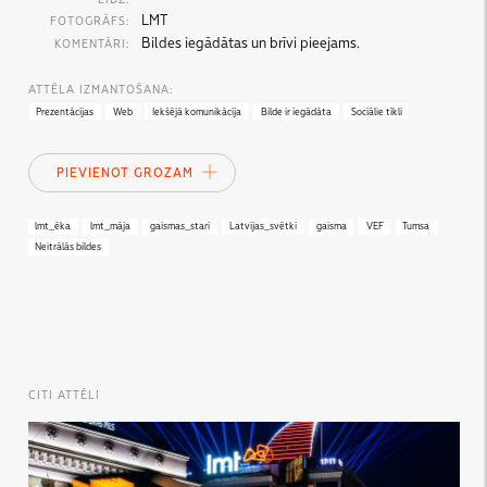
LMT
FOTOGRĀFS:
Bildes iegādātas un brīvi pieejams.
KOMENTĀRI:
ATTĒLA IZMANTOŠANA:
Prezentācijas
Web
Iekšējā komunikācija
Bilde ir iegādāta
Sociālie tīkli
PIEVIENOT GROZAM
lmt_ēka
lmt_māja
gaismas_stari
Latvijas_svētki
gaisma
VEF
Tumsa
Neitrālās bildes
CITI ATTĒLI