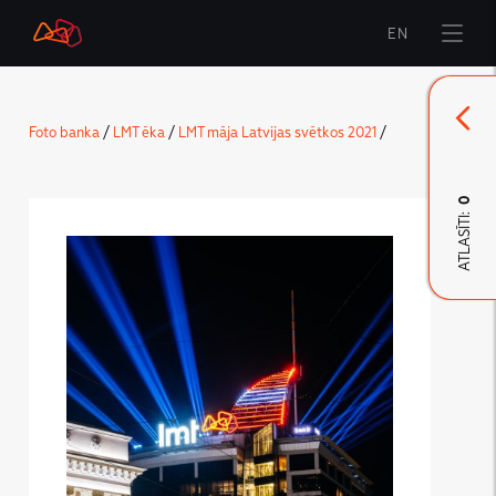
EN
Sākums
Foto banka
/
LMT ēka
/
LMT māja Latvijas svētkos 2021
/
Zīmols
Komunikācija
0
ATLASĪTI:
LMT Karte
LMT Innovations
LMT Defence
Lejupielāde un jaunumi
Izstrādātie materiāli