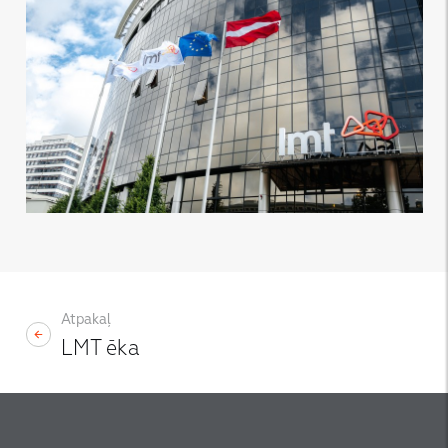
Atpakaļ
LMT ēka