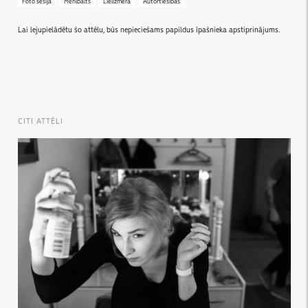
Foto sesija
Menlbalts
Lielizmēra
Autortiesības
Lai lejupielādētu šo attēlu, būs nepieciešams papildus īpašnieka apstiprinājums.
CITI ATTĒLI