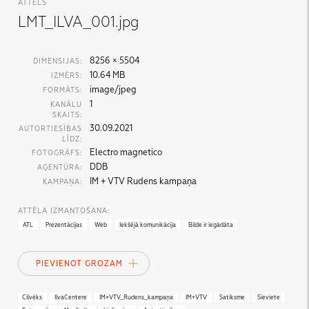
ATTĒLS
LMT_ILVA_001.jpg
8256 × 5504
DIMENSIJAS:
10.64 MB
IZMĒRS:
image/jpeg
FORMĀTS:
1
KANĀLU
SKAITS:
30.09.2021
AUTORTIESĪBAS
LĪDZ:
Electro magnetico
FOTOGRĀFS:
DDB
AĢENTŪRA:
IM + VTV Rudens kampaņa
KAMPAŅA:
ATTĒLA IZMANTOŠANA:
ATL
Prezentācijas
Web
Iekšējā komunikācija
Bilde ir iegādāta
PIEVIENOT GROZAM
Cilvēks
IlvaCentere
IM+VTV_Rudens_kampaņa
IM+VTV
Satiksme
Sieviete