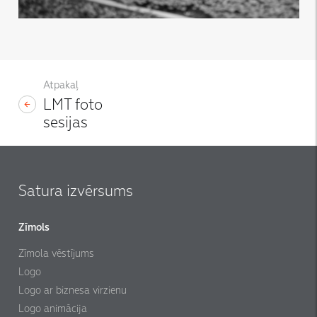
Atpakaļ
LMT foto
sesijas
Satura izvērsums
Zīmols
Zīmola vēstījums
Logo
Logo ar biznesa virzienu
Logo animācija