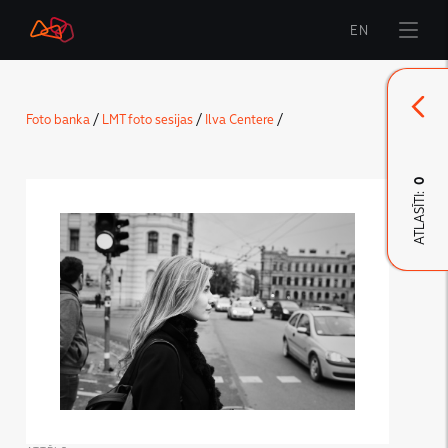
EN
Sākums
Foto banka
/
LMT foto sesijas
/
Ilva Centere
/
Zīmols
Komunikācija
0
ATLASĪTI:
LMT Karte
LMT Innovations
LMT Defence
Lejupielāde un jaunumi
Izstrādātie materiāli