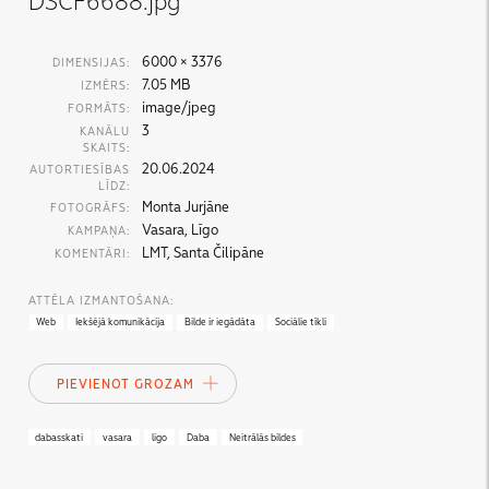
DSCF6688.jpg
6000 × 3376
DIMENSIJAS:
7.05 MB
IZMĒRS:
image/jpeg
FORMĀTS:
3
KANĀLU
SKAITS:
20.06.2024
AUTORTIESĪBAS
LĪDZ:
Monta Jurjāne
FOTOGRĀFS:
Vasara, Līgo
KAMPAŅA:
LMT, Santa Čilipāne
KOMENTĀRI:
ATTĒLA IZMANTOŠANA:
Web
Iekšējā komunikācija
Bilde ir iegādāta
Sociālie tīkli
PIEVIENOT GROZAM
dabasskati
vasara
ligo
Daba
Neitrālās bildes