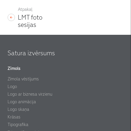
Atpakaļ
LMT foto
sesijas
Satura izvērsums
Zīmols
Zīmola vēstījums
Logo
Logo ar biznesa virzienu
Logo animācija
Logo skaņa
Krāsas
Tipografika