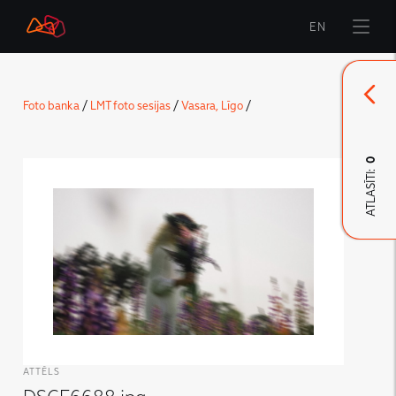
EN
Sākums
Foto banka
/
LMT foto sesijas
/
Vasara, Līgo
/
Zīmols
Komunikācija
0
ATLASĪTI:
LMT Karte
LMT Innovations
LMT Defence
Lejupielāde un jaunumi
Izstrādātie materiāli
ATTĒLS