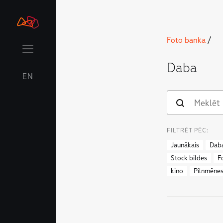
Foto banka
/
Daba
EN
FILTRĒT PĒC:
Jaunākais
Dab
Stock bildes
F
kino
Pilnmēne