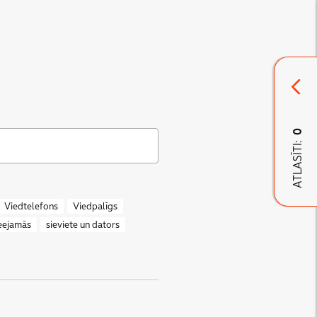
0
ATLASĪTI:
Viedtelefons
Viedpalīgs
ieejamās
sieviete un dators