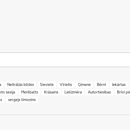
a
Neitrālās bildes
Sieviete
Vīrietis
Ģimene
Bērni
Iekārtas
oto sesija
Menlbalts
Krāsains
Lielizmēra
Autortiesības
Brīvi p
ss
sergejs timoņins