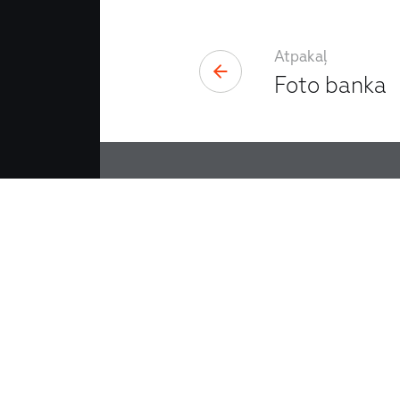
Atpakaļ
Foto banka
Satura izvērsums
Zīmols
Zīmola vēstījums
Logo
Logo ar biznesa virzienu
Logo animācija