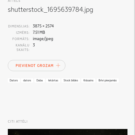
ATTĒLS
shutterstock_1695639784.jpg
3875 × 2574
DIMENSIJAS:
7.51 MB
IZMĒRS:
image/jpeg
FORMĀTS:
3
KANĀLU
SKAITS:
PIEVIENOT GROZAM
Dators
dators
Daba
Iekārtas
Stock bildes
Krāsains
Brīvi pieejamās
CITI ATTĒLI