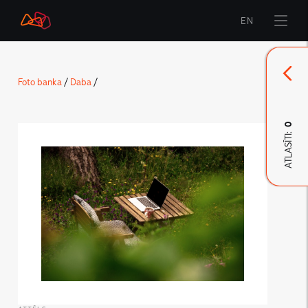
EN
Sākums
Foto banka
/
Daba
/
Zīmols
Komunikācija
0
ATLASĪTI:
LMT Karte
LMT Innovations
LMT Defence
Lejupielāde un jaunumi
Izstrādātie materiāli