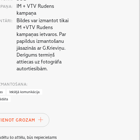
IM + VTV Rudens
PAŅA:
kampaņa
Bildes var izmantot tikai
NTĀRI:
IM +VTV Rudens
kampaņas ietvaros. Par
papildus izmantošanu
jāsazinās ar G.Krieviņu.
Derīgums termiņš
attiecas uz fotogrāfa
autortiesībām.
IZMANTOŠANA:
as
Iekšējā komunikācija
gādāta
VIENOT GROZAM
lādētu šo attēlu, būs nepieciešams