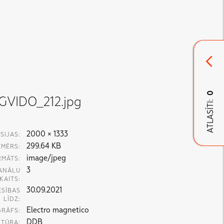
0
GVIDO_212.jpg
ATLASĪTI:
2000 × 1333
SIJAS:
299.64 KB
ZMĒRS:
image/jpeg
RMĀTS:
3
ANĀLU
KAITS:
30.09.2021
ESĪBAS
LĪDZ:
Electro magnetico
GRĀFS:
DDB
TŪRA: