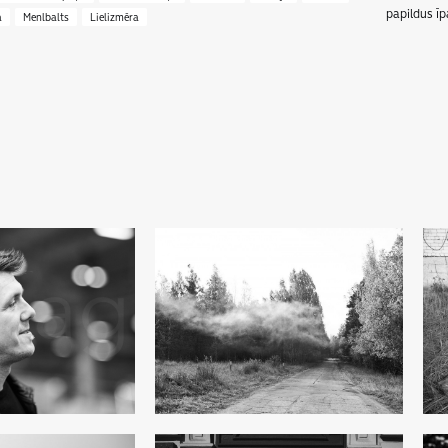
papildus īp
a
Menlbalts
Lielizmēra