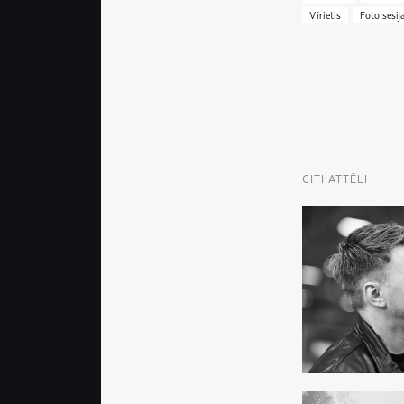
Vīrietis
Foto sesij
CITI ATTĒLI