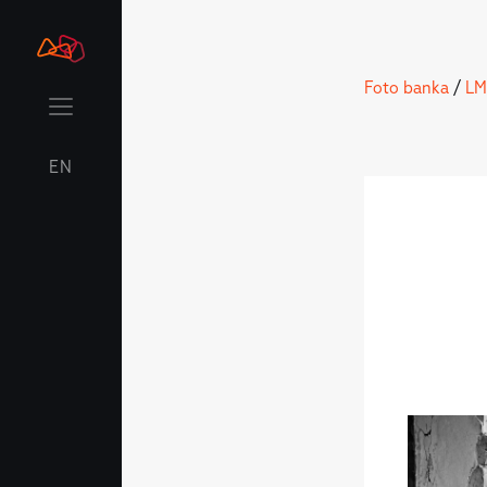
Foto banka
/
LM
EN