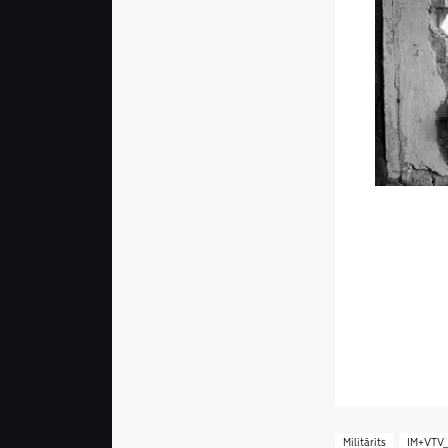
Militārits
IM+VTV