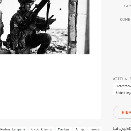
KAM
KOME
ATTĒLA 
Prezentācij
Bilde ir ie
PIE
Lai lejupie
_Rudens_kampaņa
Gvido_Krieviņš
Mācības
Armija
Ierocis