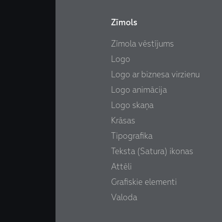
Zīmols
Zīmola vēstījums
Logo
Logo ar biznesa virzienu
Logo animācija
Logo skaņa
Krāsas
Tipografika
Teksta (Satura) ikonas
Attēli
Grafiskie elementi
Valoda