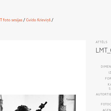
T foto sesijas
/
Gvido Krieviņš
/
ATTĒLS
LMT_
DIMEN
I
FO
K
S
AUTORTI
FOTO
AĢEN