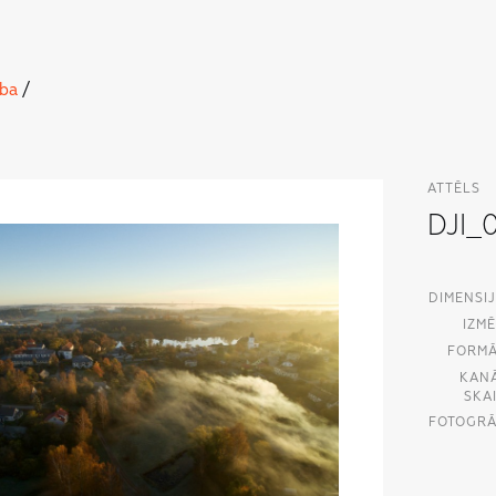
ba
/
ATTĒLS
DJI_
DIMENSIJ
IZMĒ
FORMĀ
KAN
SKAI
FOTOGRĀ