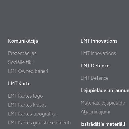
Komunikācija
LMT Innovations
Prezentācijas
LMT Innovations
Sociālie tīkli
LMT Defence
LMT Owned baneri
LMT Defence
LMT Karte
Lejupielāde un jaunu
LMT Kartes logo
Materiālu lejupielāde
LMT Kartes krāsas
Atjauninājumi
LMT Kartes tipografika
LMT Kartes grafiskie elementi
Izstrādātie materiāli