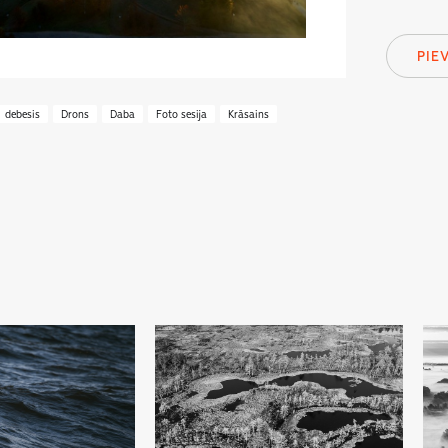
PIE
debesis
Drons
Daba
Foto sesija
Krāsains