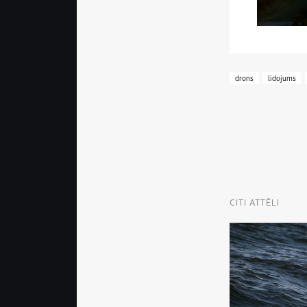
drons
lidojums
CITI ATTĒLI