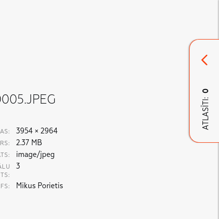
0
0005.JPEG
ATLASĪTI:
3954 × 2964
AS:
2.37 MB
RS:
image/jpeg
TS:
3
ĀLU
TS:
Mikus Porietis
FS: