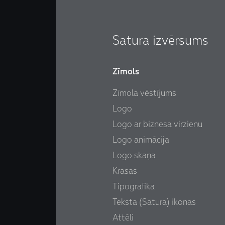
Satura izvērsums
Zīmols
Zīmola vēstījums
Logo
Logo ar biznesa virzienu
Logo animācija
Logo skaņa
Krāsas
Tipografika
Teksta (Satura) ikonas
Attēli